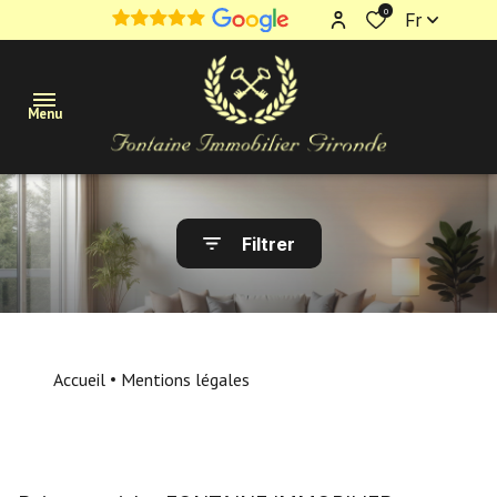
0
Fr
Menu
Maisons
Filtrer
Appartements
Terrains
Immobilier
Accueil
Mentions légales
professionnel
Estimation