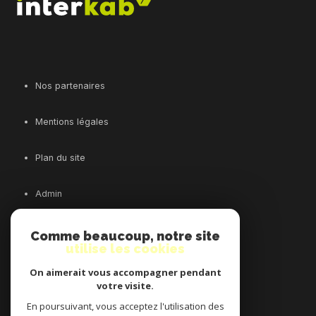
Nos partenaires
Mentions légales
Plan du site
Admin
Nos honoraires
Comme beaucoup, notre site
utilise les cookies
Politique RGPD
On aimerait vous accompagner pendant
votre visite.
Cookies
En poursuivant, vous acceptez l'utilisation des