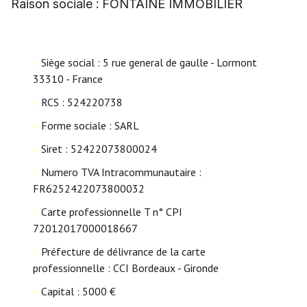
Nous
Raison sociale : FONTAINE IMMOBILIER
contacter
Fontaine
Siège social : 5 rue general de gaulle - Lormont
Immobilier
33310 - France
Le Mans
RCS : 524220738
Forme sociale : SARL
Siret : 52422073800024
Numero TVA Intracommunautaire :
FR6252422073800032
Carte professionnelle T n° CPI
72012017000018667
Préfecture de délivrance de la carte
professionnelle : CCI Bordeaux - Gironde
Capital : 5000 €