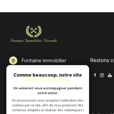
Restons c
Fontaine immobilier
09 83 24 85 51
Comme beaucoup, notre site
contact@fontaineimmo33.com
utilise les cookies
5 rue general de gaulle
On aimerait vous accompagner pendant
33310 Lormont
votre visite.
En poursuivant, vous acceptez l'utilisation des
cookies par ce site, afin de vous proposer des
contenus adaptés et réaliser des statistiques !