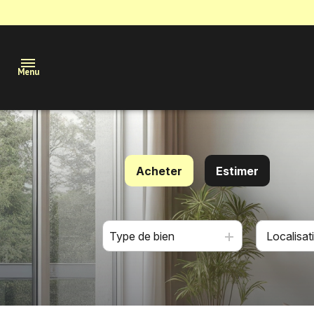
Menu
Maisons
Acheter
Estimer
Appartements
Terrains
De l'ancien
Immobilier
Type de bien
professionnel
Estimation