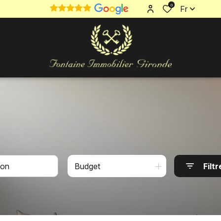
0
Fr
Budget
Filtr