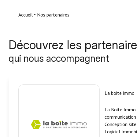
Nous
contacter
Accueil
Nos partenaires
Fontaine
Immobilier
Le Mans
Découvrez les partenair
qui nous accompagnent
La boite immo
La Boite Immo 
communication 
Conception site
Logiciel Immobi