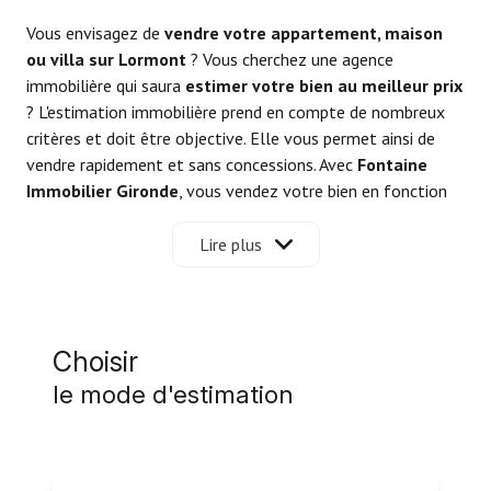
Vous envisagez de
vendre votre appartement, maison
ou villa sur Lormont
? Vous cherchez une agence
immobilière qui saura
estimer votre bien au meilleur prix
? L'estimation immobilière prend en compte de nombreux
critères et doit être objective. Elle vous permet ainsi de
vendre rapidement et sans concessions. Avec
Fontaine
Immobilier Gironde
, vous vendez votre bien en fonction
du marché immobilier local et de vos intérêts.
C'est notre maîtrise du
marché immobilier sur le secteur
Lire plus
bordelais
qui nous permet de proposer votre bien au prix le
plus attractif, pour vendre rapidement et efficacement.
Nous vous accompagnons dans toutes les étapes de la
vente de votre bien. Vous souhaitez nous confier votre
Choisir
mandat de vente ? Nous mettons à contribution nos outils
le mode d'estimation
et notre savoir-faire pour mettre en avant votre bien, nous
diffusons votre annonce grâce à un reseau muticanal
(communication sur plusieurs supports, tous formats).
Faire estimer la valeur de son bien