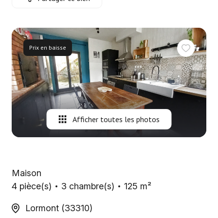
Nous
contacter
Fontaine
Prix en baisse
Immobilier
Le Mans
Afficher toutes les photos
Maison
4 pièce(s)
3 chambre(s)
125 m²
Lormont (33310)