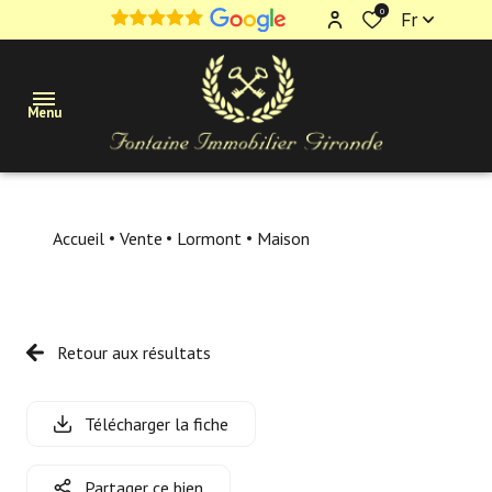
0
Fr
Menu
Maisons
Accueil
Vente
Lormont
Maison
Appartements
Terrains
Retour aux résultats
Immobilier
professionnel
Télécharger la fiche
Estimation
Partager ce bien