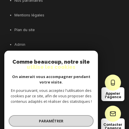
Nos partenaires
Mentions légales
Plan du site
Admin
Nos honoraires
Comme beaucoup, notre site
utilise les cookies
Politique RGPD
On aimerait vous accompagner pendant
votre visite.
Cookies
En poursuivant, vous acceptez l'utilisation des
Appeler
cookies par ce site, afin de vous proposer des
l'agence
contenus adaptés et réaliser des statistiques !
© 2026 | Tous droits réservés
PARAMÉTRER
Contacter
l'agence