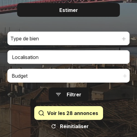
Nous
contacter
Estimer
De l'ancien
Fontaine
Immobilier
Type de bien
Le Mans
Budget
Filtrer
Voir les
28
annonces
Réinitialiser