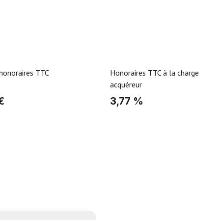
 honoraires TTC
Honoraires TTC à la charge
acquéreur
€
3,77 %