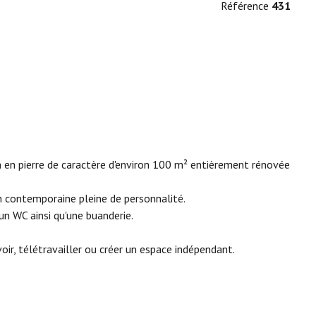
Référence
431
 en pierre de caractère d'environ 100 m² entièrement rénovée
on contemporaine pleine de personnalité.
un WC ainsi qu'une buanderie.
oir, télétravailler ou créer un espace indépendant.
ieux Lormont : Parc de l'Ermitage, médiathèque du Bois