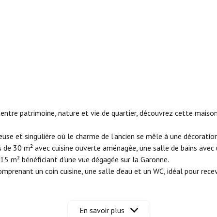
ntre patrimoine, nature et vie de quartier, découvrez cette maison
euse et singulière où le charme de l'ancien se mêle à une décorati
s de 30 m² avec cuisine ouverte aménagée, une salle de bains avec 
 15 m² bénéficiant d'une vue dégagée sur la Garonne.
prenant un coin cuisine, une salle d'eau et un WC, idéal pour recev
².
(BATO, bus et tramway), des commerces et des nombreux atouts du V
 au centre de Bordeaux.
En savoir plus