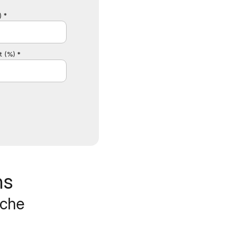
) *
t (%) *
ns
rche