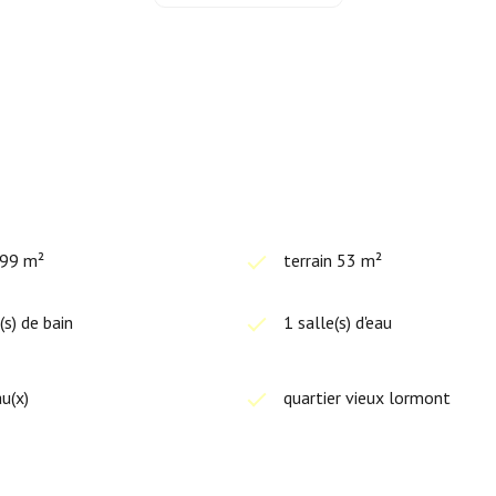
ns de caractère aux portes de Bordeaux.
u
 99 m²
terrain 53 m²
(s) de bain
1 salle(s) d'eau
, 2023 (abonnements compris)
u(x)
quartier vieux lormont
ont disponibles sur le site
Géorisques