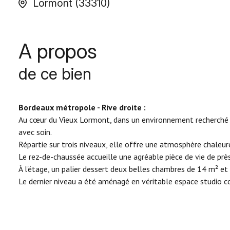
Lormont (33310)
A propos
de ce bien
Bordeaux métropole - Rive droite :
Au cœur du Vieux Lormont, dans un environnement recherché e
avec soin.
Répartie sur trois niveaux, elle offre une atmosphère chaleur
Le rez-de-chaussée accueille une agréable pièce de vie de prè
À l'étage, un palier dessert deux belles chambres de 14 m² et
Le dernier niveau a été aménagé en véritable espace studio com
À l'extérieur, vous profiterez d'un jardin privatif d'environ 53 m
Situation privilégiée à proximité immédiate des transports 
Fleuri, Rocher de Palmer, futur cinéma Utopia et accès rapide