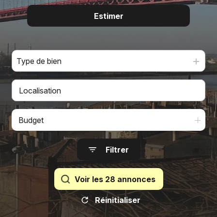
Nous
contacter
Estimer
De l'ancien
Fontaine
Immobilier
Type de bien
Le Mans
Budget
Filtrer
Voir les
28
annonces
Réinitialiser