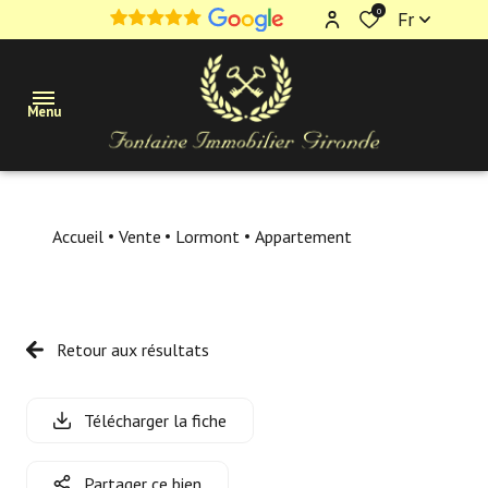
0
Fr
Menu
Maisons
Accueil
Vente
Lormont
Appartement
Appartements
Terrains
Retour aux résultats
Immobilier
professionnel
Télécharger la fiche
Estimation
Partager ce bien